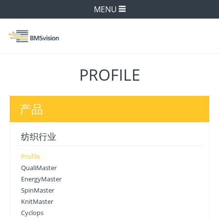
MENU
PROFILE
产品
纺织行业
Profile
QualiMaster
EnergyMaster
SpinMaster
KnitMaster
Cyclops