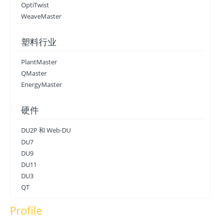
OptiTwist
WeaveMaster
塑料行业
PlantMaster
QMaster
EnergyMaster
硬件
DU2P 和 Web-DU
DU7
DU9
DU11
DU3
QT
Profile