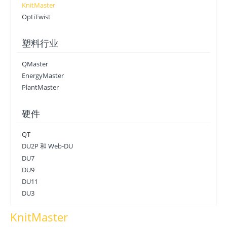
KnitMaster
OptiTwist
塑料行业
QMaster
EnergyMaster
PlantMaster
硬件
QT
DU2P 和 Web-DU
DU7
DU9
DU11
DU3
KnitMaster