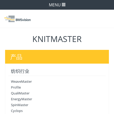
MENU
KNITMASTER
产品
纺织行业
WeaveMaster
Profile
QualiMaster
EnergyMaster
SpinMaster
Cyclops