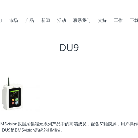
们
市场
产品
新闻
活动
联系我们
支持
工作
下
DU9
BMS
数据采集端元系列产品中的高端成员，配备5”触摸屏，用户操
vision
DU9是BMS
系统的HMI端。
vision