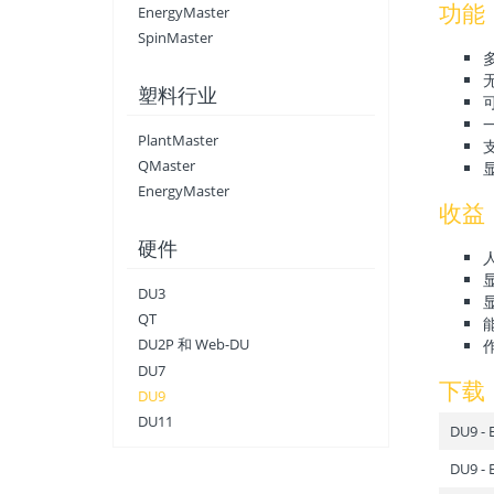
功能
EnergyMaster
SpinMaster
塑料行业
PlantMaster
QMaster
EnergyMaster
收益
硬件
DU3
QT
DU2P 和 Web-DU
DU7
下载
DU9
DU11
DU9 - 
DU9 - 