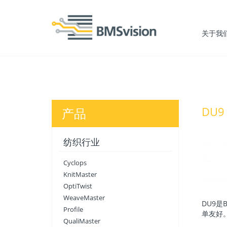
关于我
DU9
产品
纺织行业
Cyclops
KnitMaster
OptiTwist
WeaveMaster
DU9是
Profile
单友好。
QualiMaster